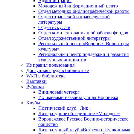
Администрация
Молодежный информационный центр
Отдел методико-библиографической работы
Отдел отраслевой и краеведческой
литературы
Отдел искусств
Отдел комплектования и обработки фондов
Отдел художественной литературы
Региональный центр «Воронеж. Волонтеры
культуры»
Региональный центр поддержки и развития
культурных инициатив
Из правил пользования
Доступная среда в библиотеке
Wi-Fi в библиотеке
Выставки
Рубрики
Виниловый четверг
Их именами названы улицы Воронежа
Клубы
Поэтический клуб «Лик»
Литературное объединение «Молодые»
Воронежское Русское Военно-историческое
общество
Литературный клуб «Встречи с Пушкиным»