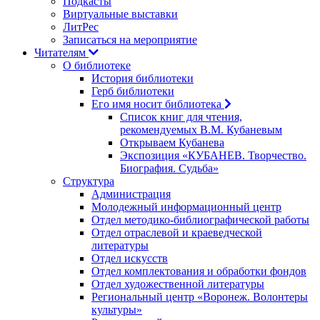
Подкасты
Виртуальные выставки
ЛитРес
Записаться на мероприятие
Читателям
О библиотеке
История библиотеки
Герб библиотеки
Его имя носит библиотека
Список книг для чтения,
рекомендуемых В.М. Кубаневым
Открываем Кубанева
Экспозиция «КУБАНЕВ. Творчество.
Биография. Судьба»
Структура
Администрация
Молодежный информационный центр
Отдел методико-библиографической работы
Отдел отраслевой и краеведческой
литературы
Отдел искусств
Отдел комплектования и обработки фондов
Отдел художественной литературы
Региональный центр «Воронеж. Волонтеры
культуры»