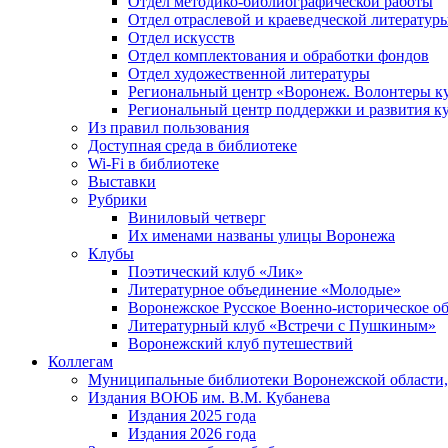
Отдел методико-библиографической работы
Отдел отраслевой и краеведческой литератур
Отдел искусств
Отдел комплектования и обработки фондов
Отдел художественной литературы
Региональный центр «Воронеж. Волонтеры к
Региональный центр поддержки и развития к
Из правил пользования
Доступная среда в библиотеке
Wi-Fi в библиотеке
Выставки
Рубрики
Виниловый четверг
Их именами названы улицы Воронежа
Клубы
Поэтический клуб «Лик»
Литературное объединение «Молодые»
Воронежское Русское Военно-историческое о
Литературный клуб «Встречи с Пушкиным»
Воронежский клуб путешествий
Коллегам
Муниципальные библиотеки Воронежской области,
Издания ВОЮБ им. В.М. Кубанева
Издания 2025 года
Издания 2026 года