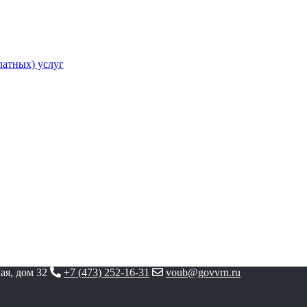
атных) услуг
ая, дом 32
+7 (473) 252-16-31
voub@govvrn.ru