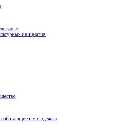
ы
ультуры»
ультурных инициатив
бщество
 работающие с молодежью