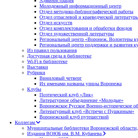
Администрация
Молодежный информационный центр
Отдел методико-библиографической работы
Отдел отраслевой и краеведческой литератур
Отдел искусств
Отдел комплектования и обработки фондов
Отдел художественной литературы
Региональный центр «Воронеж. Волонтеры к
Региональный центр поддержки и развития к
Из правил пользования
Доступная среда в библиотеке
Wi-Fi в библиотеке
Выставки
Рубрики
Виниловый четверг
Их именами названы улицы Воронежа
Клубы
Поэтический клуб «Лик»
Литературное объединение «Молодые»
Воронежское Русское Военно-историческое о
Литературный клуб «Встречи с Пушкиным»
Воронежский клуб путешествий
Коллегам
Муниципальные библиотеки Воронежской области,
Издания ВОЮБ им. В.М. Кубанева