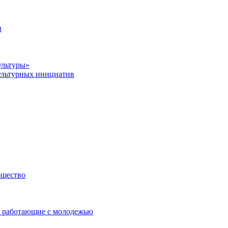
ы
ультуры»
ультурных инициатив
бщество
 работающие с молодежью