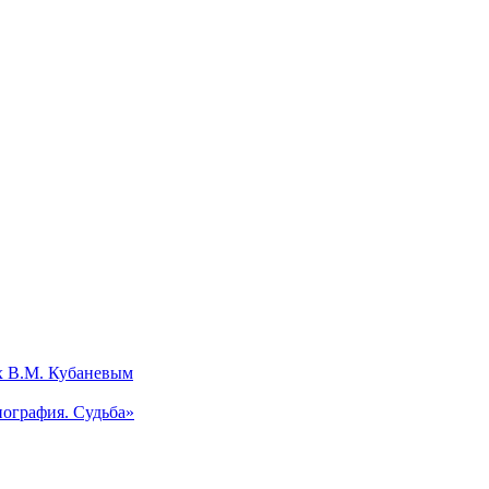
х В.М. Кубаневым
ография. Судьба»