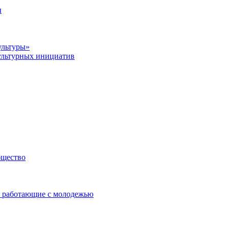
ы
ультуры»
ультурных инициатив
бщество
 работающие с молодежью