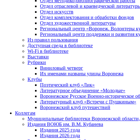
Отдел методико-библиографической работы
Отдел отраслевой и краеведческой литератур
Отдел искусств
Отдел комплектования и обработки фондов
Отдел художественной литературы
Региональный центр «Воронеж. Волонтеры к
Региональный центр поддержки и развития к
Из правил пользования
Доступная среда в библиотеке
Wi-Fi в библиотеке
Выставки
Рубрики
Виниловый четверг
Их именами названы улицы Воронежа
Клубы
Поэтический клуб «Лик»
Литературное объединение «Молодые»
Воронежское Русское Военно-историческое о
Литературный клуб «Встречи с Пушкиным»
Воронежский клуб путешествий
Коллегам
Муниципальные библиотеки Воронежской области,
Издания ВОЮБ им. В.М. Кубанева
Издания 2025 года
Издания 2026 года