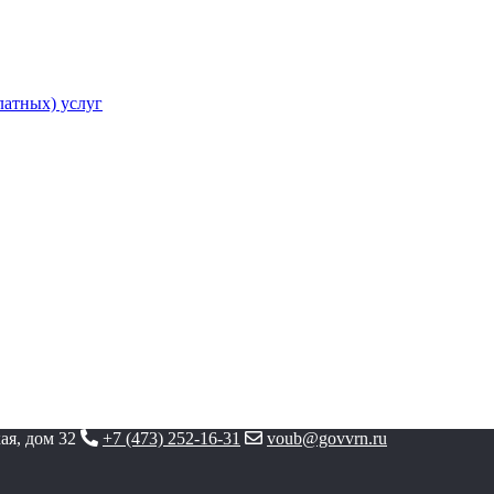
атных) услуг
ая, дом 32
+7 (473) 252-16-31
voub@govvrn.ru