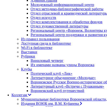
Администрация
Молодежный информационный центр
Отдел методико-библиографической работы
Отдел отраслевой и краеведческой литератур
Отдел искусств
Отдел комплектования и обработки фондов
Отдел художественной литературы
Региональный центр «Воронеж. Волонтеры к
Региональный центр поддержки и развития к
Из правил пользования
Доступная среда в библиотеке
Wi-Fi в библиотеке
Выставки
Рубрики
Виниловый четверг
Их именами названы улицы Воронежа
Клубы
Поэтический клуб «Лик»
Литературное объединение «Молодые»
Воронежское Русское Военно-историческое о
Литературный клуб «Встречи с Пушкиным»
Воронежский клуб путешествий
Коллегам
Муниципальные библиотеки Воронежской области,
Издания ВОЮБ им. В.М. Кубанева