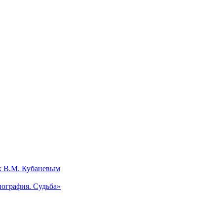
х В.М. Кубаневым
ография. Судьба»