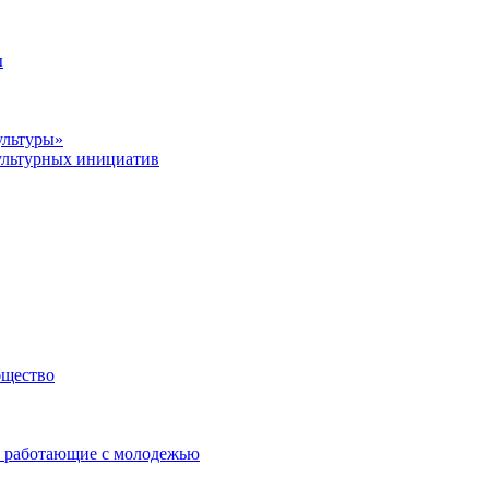
ы
ультуры»
ультурных инициатив
бщество
 работающие с молодежью