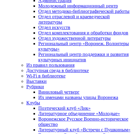
Администрация
Молодежный информационный центр
Отдел методико-библиографической работы
Отдел отраслевой и краеведческой
литературы
Отдел искусств
Отдел комплектования и обработки фондов
Отдел художественной литературы
Региональный центр «Воронеж. Волонтеры
культуры»
Региональный центр поддержки и развития
культурных инициатив
Из правил пользования
Доступная среда в библиотеке
Wi-Fi в библиотеке
Выставки
Рубрики
Виниловый четверг
Их именами названы улицы Воронежа
Клубы
Поэтический клуб «Лик»
Литературное объединение «Молодые»
Воронежское Русское Военно-историческое
общество
Литературный клуб «Встречи с Пушкиным»