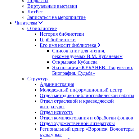
Подкасты
Виртуальные выставки
ЛитРес
Записаться на мероприятие
Читателям
О библиотеке
История библиотеки
Герб библиотеки
Его имя носит библиотека
Список книг для чтения,
рекомендуемых В.М. Кубаневым
Открываем Кубанева
Экспозиция «КУБАНЕВ. Творчество.
Биография. Судьба»
Структура
Администрация
Молодежный информационный центр
Отдел методико-библиографической работы
Отдел отраслевой и краеведческой
литературы
Отдел искусств
Отдел комплектования и обработки фондов
Отдел художественной литературы
Региональный центр «Воронеж. Волонтеры
культуры»