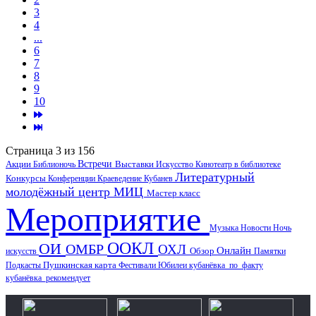
3
4
...
6
7
8
9
10
Страница 3 из 156
Акции
Встречи
Выставки
Библионочь
Искусство
Кинотеатр в библиотеке
Литературный
Конкурсы
Конференции
Краеведение
Кубанев
молодёжный центр
МИЦ
Мастер класс
Мероприятие
Музыка
Новости
Ночь
ООКЛ
ОИ
ОМБР
ОХЛ
Онлайн
искусств
Обзор
Памятки
Пушкинская карта
Подкасты
Фестивали
Юбилеи
кубанёвка_по_факту
кубанёвка_рекомендует