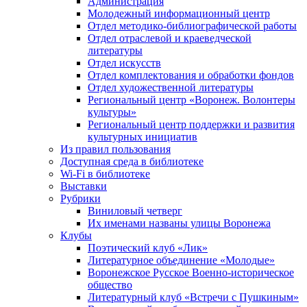
Администрация
Молодежный информационный центр
Отдел методико-библиографической работы
Отдел отраслевой и краеведческой
литературы
Отдел искусств
Отдел комплектования и обработки фондов
Отдел художественной литературы
Региональный центр «Воронеж. Волонтеры
культуры»
Региональный центр поддержки и развития
культурных инициатив
Из правил пользования
Доступная среда в библиотеке
Wi-Fi в библиотеке
Выставки
Рубрики
Виниловый четверг
Их именами названы улицы Воронежа
Клубы
Поэтический клуб «Лик»
Литературное объединение «Молодые»
Воронежское Русское Военно-историческое
общество
Литературный клуб «Встречи с Пушкиным»