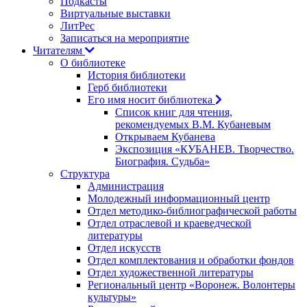
Подкасты
Виртуальные выставки
ЛитРес
Записаться на мероприятие
Читателям
О библиотеке
История библиотеки
Герб библиотеки
Его имя носит библиотека
Список книг для чтения,
рекомендуемых В.М. Кубаневым
Открываем Кубанева
Экспозиция «КУБАНЕВ. Творчество.
Биография. Судьба»
Структура
Администрация
Молодежный информационный центр
Отдел методико-библиографической работы
Отдел отраслевой и краеведческой
литературы
Отдел искусств
Отдел комплектования и обработки фондов
Отдел художественной литературы
Региональный центр «Воронеж. Волонтеры
культуры»