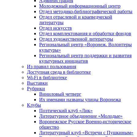
Администрация
Молодежный информационный центр
Отдел методико-библиографической работы
Отдел отраслевой и краеведческой
литературы
Отдел искусств
Отдел комплектования и обработки фондов
Отдел художественной литературы
Региональный центр «Воронеж. Волонтеры
культуры»
Региональный центр поддержки и развития
культурных инициатив
Из правил пользования
Доступная среда в библиотеке
Wi-Fi в библиотеке
Выставки
Рубрики
Виниловый четверг
Их именами названы улицы Воронежа
Клубы
Поэтический клуб «Лик»
Литературное объединение «Молодые»
Воронежское Русское Военно-историческое
общество
Литературный клуб «Встречи с Пушкиным»