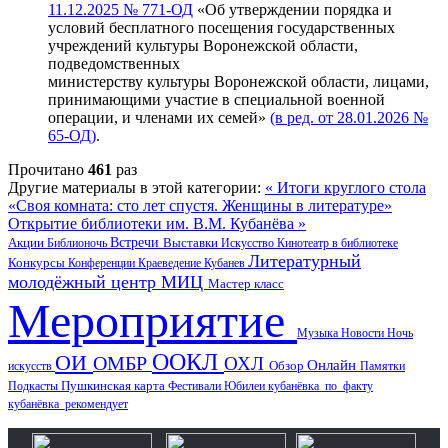
11.12.2025 № 771-ОД
«Об утверждении порядка и
условий бесплатного посещения государственных
учреждений культуры Воронежской области,
подведомственных
министерству культуры Воронежской области, лицами,
принимающими участие в специальной военной
операции, и членами их семей»
(в ред. от 28.01.2026 №
65-ОД)
.
Прочитано
461
раз
Другие материалы в этой категории:
« Итоги круглого стола
«Своя комната: сто лет спустя. Женщины в литературе»
Открытие библиотеки им. В.М. Кубанёва »
Акции
Встречи
Выставки
Библионочь
Искусство
Кинотеатр в библиотеке
Литературный
Конкурсы
Конференции
Краеведение
Кубанев
молодёжный центр
МИЦ
Мастер класс
Мероприятие
Музыка
Новости
Ночь
ООКЛ
ОИ
ОМБР
ОХЛ
Онлайн
искусств
Обзор
Памятки
Пушкинская карта
Подкасты
Фестивали
Юбилеи
кубанёвка_по_факту
кубанёвка_рекомендует