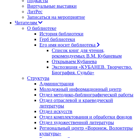
Подкасты
Виртуальные выставки
ЛитРес
Записаться на мероприятие
Читателям
О библиотеке
История библиотеки
Герб библиотеки
Его имя носит библиотека
Список книг для чтения,
рекомендуемых В.М. Кубаневым
Открываем Кубанева
Экспозиция «КУБАНЕВ. Творчество.
Биография. Судьба»
Структура
Администрация
Молодежный информационный центр
Отдел методико-библиографической работы
Отдел отраслевой и краеведческой
литературы
Отдел искусств
Отдел комплектования и обработки фондов
Отдел художественной литературы
Региональный центр «Воронеж. Волонтеры
культуры»