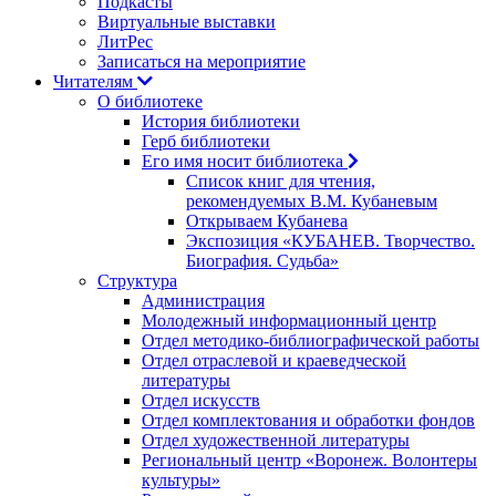
Подкасты
Виртуальные выставки
ЛитРес
Записаться на мероприятие
Читателям
О библиотеке
История библиотеки
Герб библиотеки
Его имя носит библиотека
Список книг для чтения,
рекомендуемых В.М. Кубаневым
Открываем Кубанева
Экспозиция «КУБАНЕВ. Творчество.
Биография. Судьба»
Структура
Администрация
Молодежный информационный центр
Отдел методико-библиографической работы
Отдел отраслевой и краеведческой
литературы
Отдел искусств
Отдел комплектования и обработки фондов
Отдел художественной литературы
Региональный центр «Воронеж. Волонтеры
культуры»