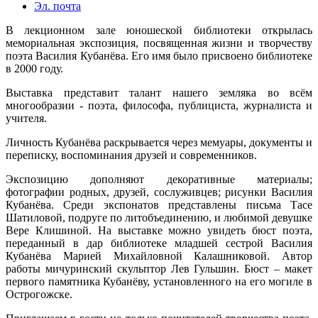
Эл. почта
В лекционном зале юношеской библиотеки открылась
мемориальная экспозиция, посвященная жизни и творчеству
поэта Василия Кубанёва. Его имя было присвоено библиотеке
в 2000 году.
Выставка представит талант нашего земляка во всём
многообразии - поэта, философа, публициста, журналиста и
учителя.
Личность Кубанёва раскрывается через мемуары, документы и
переписку, воспоминания друзей и современников.
Экспозицию дополняют декоративные материалы;
фотографии родных, друзей, сослуживцев; рисунки Василия
Кубанёва. Среди экспонатов представлены письма Тасе
Шатиловой, подруге по литобъединению, и любимой девушке
Вере Клишиной. На выставке можно увидеть бюст поэта,
переданный в дар библиотеке младшей сестрой Василия
Кубанёва Марией Михайловной Калашниковой. Автор
работы мичуринский скульптор Лев Гульшин. Бюст – макет
первого памятника Кубанёву, установленного на его могиле в
Острогожске.