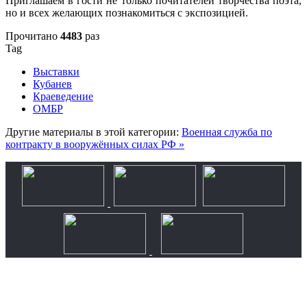
Приглашаем в гости не только почитателей творчества поэта,
но и всех желающих познакомиться с экспозицией.
Прочитано
4483
раз
Tag
Выставки
Кубанев
Краеведение
ОМБР
Другие материалы в этой категории:
Военная служба по
контракту в вооружённых силах РФ »