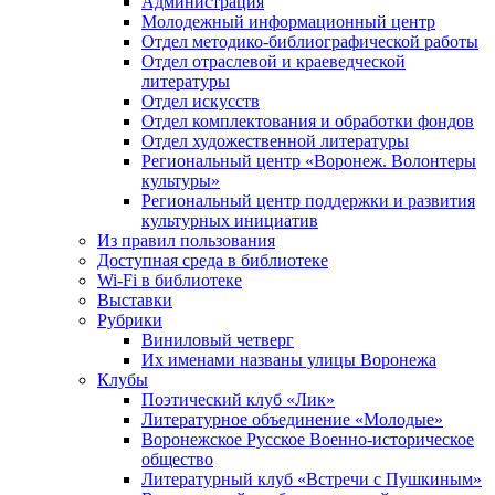
Администрация
Молодежный информационный центр
Отдел методико-библиографической работы
Отдел отраслевой и краеведческой
литературы
Отдел искусств
Отдел комплектования и обработки фондов
Отдел художественной литературы
Региональный центр «Воронеж. Волонтеры
культуры»
Региональный центр поддержки и развития
культурных инициатив
Из правил пользования
Доступная среда в библиотеке
Wi-Fi в библиотеке
Выставки
Рубрики
Виниловый четверг
Их именами названы улицы Воронежа
Клубы
Поэтический клуб «Лик»
Литературное объединение «Молодые»
Воронежское Русское Военно-историческое
общество
Литературный клуб «Встречи с Пушкиным»