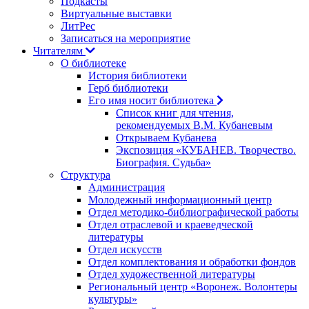
Подкасты
Виртуальные выставки
ЛитРес
Записаться на мероприятие
Читателям
О библиотеке
История библиотеки
Герб библиотеки
Его имя носит библиотека
Список книг для чтения,
рекомендуемых В.М. Кубаневым
Открываем Кубанева
Экспозиция «КУБАНЕВ. Творчество.
Биография. Судьба»
Структура
Администрация
Молодежный информационный центр
Отдел методико-библиографической работы
Отдел отраслевой и краеведческой
литературы
Отдел искусств
Отдел комплектования и обработки фондов
Отдел художественной литературы
Региональный центр «Воронеж. Волонтеры
культуры»