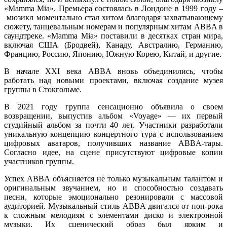
«Mamma Mia». Премьера состоялась в Лондоне в 1999 году –
мюзикл моментально стал хитом благодаря захватывающему
сюжету, танцевальным номерам и популярным хитам ABBA в
саундтреке. «Mamma Mia» поставили в десятках стран мира,
включая США (Бродвей), Канаду, Австралию, Германию,
Францию, Россию, Японию, Южную Корею, Китай, и другие.
В начале XXI века ABBA вновь объединились, чтобы
работать над новыми проектами, включая создание музея
группы в Стокгольме.
В 2021 году группа сенсационно объявила о своем
возвращении, выпустив альбом «Voyage» — их первый
студийный альбом за почти 40 лет. Участники разработали
уникальную концепцию концертного тура с использованием
цифровых аватаров, получивших название ABBA-тары.
Согласно идее, на сцене присутствуют цифровые копии
участников группы.
Успех ABBA объясняется не только музыкальным талантом и
оригинальным звучанием, но и способностью создавать
песни, которые эмоционально резонировали с массовой
аудиторией. Музыкальный стиль ABBA двигался от поп-рока
к сложным мелодиям с элементами диско и электронной
музыки. Их сценический образ был ярким и