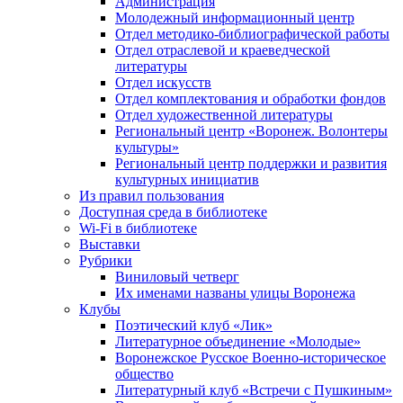
Администрация
Молодежный информационный центр
Отдел методико-библиографической работы
Отдел отраслевой и краеведческой
литературы
Отдел искусств
Отдел комплектования и обработки фондов
Отдел художественной литературы
Региональный центр «Воронеж. Волонтеры
культуры»
Региональный центр поддержки и развития
культурных инициатив
Из правил пользования
Доступная среда в библиотеке
Wi-Fi в библиотеке
Выставки
Рубрики
Виниловый четверг
Их именами названы улицы Воронежа
Клубы
Поэтический клуб «Лик»
Литературное объединение «Молодые»
Воронежское Русское Военно-историческое
общество
Литературный клуб «Встречи с Пушкиным»