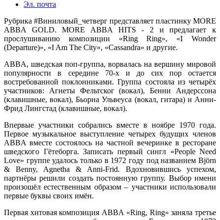
Эл. почта
Рубрика #Виниловый­_четверг представляет пластинку MORE
ABBA GOLD. MORE ABBA HITS - 2 и предлагает к
прослушиванию композиции «Ring Ring», «I Wonder
(Departure)», «I Am The City», «Cassandra» и другие.
ABBA, шведская поп-группа, ворвалась на вершину мировой
популярности в середине 70-х и до сих пор остается
востребованной поклонниками. Группа состояла из четырёх
участников: Агнеты Фельтског (вокал), Бенни Андерссона
(клавишные, вокал), Бьорна Ульвеуса (вокал, гитара) и Анни-
Фрид Лингстад (клавишные, вокал).
Впервые участники собрались вместе в ноябре 1970 года.
Первое музыкальное выступление четырех будущих членов
ABBA вместе состоялось на частной вечеринке в ресторане
шведского Гётеборга. Записать первый сингл «People Need
Love» группе удалось только в 1972 году под названием Björn
& Benny, Agnetha & Anni-Frid. Вдохновившись успехом,
партнёры решили создать постоянную группу. Выбор имени
произошёл естественным образом – участники использовали
первые буквы своих имён.
Первая хитовая композиция ABBA «Ring, Ring» заняла третье