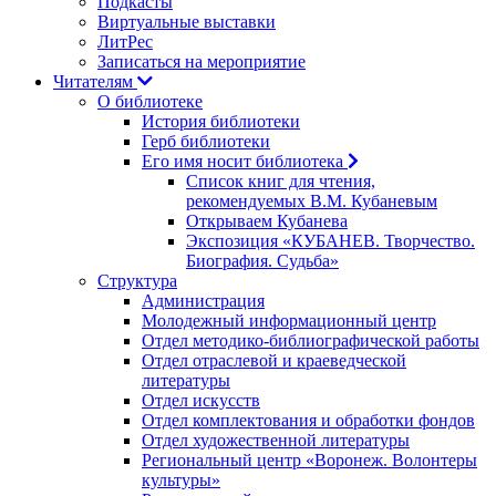
Подкасты
Виртуальные выставки
ЛитРес
Записаться на мероприятие
Читателям
О библиотеке
История библиотеки
Герб библиотеки
Его имя носит библиотека
Список книг для чтения,
рекомендуемых В.М. Кубаневым
Открываем Кубанева
Экспозиция «КУБАНЕВ. Творчество.
Биография. Судьба»
Структура
Администрация
Молодежный информационный центр
Отдел методико-библиографической работы
Отдел отраслевой и краеведческой
литературы
Отдел искусств
Отдел комплектования и обработки фондов
Отдел художественной литературы
Региональный центр «Воронеж. Волонтеры
культуры»