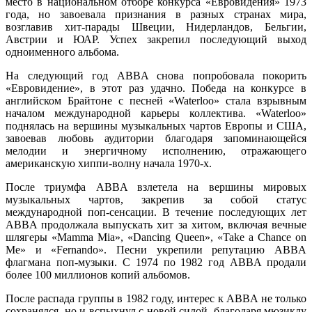
место в национальном отборе конкурса «Евровидения» 1973
года, но завоевала признания в разных странах мира,
возглавив хит-парады Швеции, Нидерландов, Бельгии,
Австрии и ЮАР. Успех закрепил последующий выход
одноименного альбома.
На следующий год ABBA снова попробовала покорить
«Евровидение», в этот раз удачно. Победа на конкурсе в
английском Брайтоне с песней «Waterloo» стала взрывным
началом международной карьеры коллектива. «Waterloo»
поднялась на вершины музыкальных чартов Европы и США,
завоевав любовь аудитории благодаря запоминающейся
мелодии и энергичному исполнению, отражающего
американскую хиппи-волну начала 1970-х.
После триумфа ABBA взлетела на вершины мировых
музыкальных чартов, закрепив за собой статус
международной поп-сенсации. В течение последующих лет
ABBA продолжала выпускать хит за хитом, включая вечные
шлягеры «Mamma Mia», «Dancing Queen», «Take a Chance on
Me» и «Fernando». Песни укрепили репутацию ABBA
флагмана поп-музыки. С 1974 по 1982 год ABBA продали
более 100 миллионов копий альбомов.
После распада группы в 1982 году, интерес к ABBA не только
сохранялся, но и вспыхнул с новой силой, благодаря мюзиклу