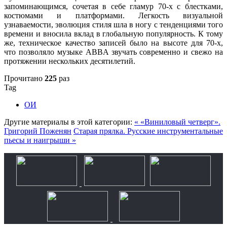
запоминающимся, сочетая в себе гламур 70-х с блестками,
костюмами и платформами. Легкость визуальной
узнаваемости, эволюция стиля шла в ногу с тенденциями того
времени и вносила вклад в глобальную популярность. К тому
же, техническое качество записей было на высоте для 70-х,
что позволяло музыке ABBA звучать современно и свежо на
протяжении нескольких десятилетий.
Прочитано
225
раз
Tag
ОИ
Другие материалы в этой категории:
« «Виниловый четверг».
Григорий Поженян
Старая прялка. Русские инструментальные
пьесы и наигрыши »