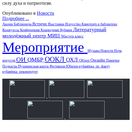
силу духа и патриотизм.
Опубликовано в
Новости
Подробнее ...
Акции
Встречи
Выставки
Библионочь
Искусство
Кинотеатр в библиотеке
Литературный
Конкурсы
Конференции
Краеведение
Кубанев
молодёжный центр
МИЦ
Мастер класс
Мероприятие
Музыка
Новости
Ночь
ООКЛ
ОИ
ОМБР
ОХЛ
Онлайн
искусств
Обзор
Памятки
Пушкинская карта
Подкасты
Фестивали
Юбилеи
кубанёвка_по_факту
кубанёвка_рекомендует