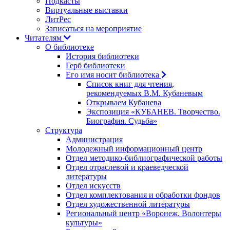
Подкасты
Виртуальные выставки
ЛитРес
Записаться на мероприятие
Читателям
О библиотеке
История библиотеки
Герб библиотеки
Его имя носит библиотека
Список книг для чтения,
рекомендуемых В.М. Кубаневым
Открываем Кубанева
Экспозиция «КУБАНЕВ. Творчество.
Биография. Судьба»
Структура
Администрация
Молодежный информационный центр
Отдел методико-библиографической работы
Отдел отраслевой и краеведческой
литературы
Отдел искусств
Отдел комплектования и обработки фондов
Отдел художественной литературы
Региональный центр «Воронеж. Волонтеры
культуры»