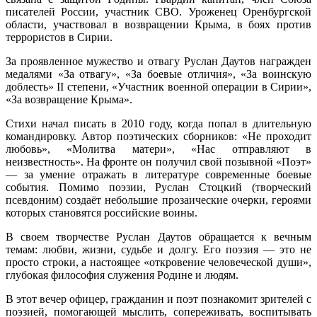
писателей России, участник СВО. Уроженец Оренбургской
области, участвовал в возвращении Крыма, в боях против
террористов в Сирии.
За проявленное мужество и отвагу Руслан Даутов награжден
медалями «За отвагу», «За боевые отличия», «За воинскую
доблесть» II степени, «Участник военной операции в Сирии»,
«За возвращение Крыма».
Стихи начал писать в 2010 году, когда попал в длительную
командировку. Автор поэтических сборников: «Не проходит
любовь», «Молитва матери», «Нас отправляют в
неизвестность». На фронте он получил свой позывной «Поэт»
— за умение отражать в литературе современные боевые
события. Помимо поэзии, Руслан Стоцкий (творческий
псевдоним) создаёт небольшие прозаические очерки, героями
которых становятся российские воины.
В своем творчестве Руслан Даутов обращается к вечным
темам: любви, жизни, судьбе и долгу. Его поэзия
—
это не
просто строки, а настоящее «откровение человеческой души»,
глубокая философия служения Родине и людям.
В этот вечер офицер, гражданин и поэт познакомит зрителей с
поэзией, помогающей мыслить, сопереживать, воспитывать