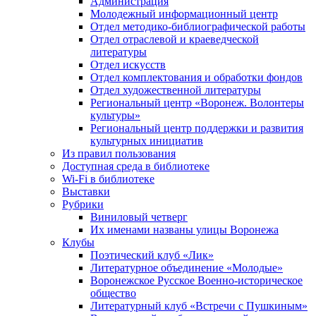
Администрация
Молодежный информационный центр
Отдел методико-библиографической работы
Отдел отраслевой и краеведческой
литературы
Отдел искусств
Отдел комплектования и обработки фондов
Отдел художественной литературы
Региональный центр «Воронеж. Волонтеры
культуры»
Региональный центр поддержки и развития
культурных инициатив
Из правил пользования
Доступная среда в библиотеке
Wi-Fi в библиотеке
Выставки
Рубрики
Виниловый четверг
Их именами названы улицы Воронежа
Клубы
Поэтический клуб «Лик»
Литературное объединение «Молодые»
Воронежское Русское Военно-историческое
общество
Литературный клуб «Встречи с Пушкиным»