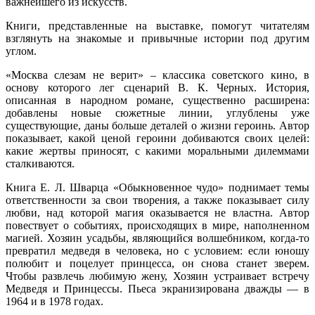
важнейшего из искусств.
Книги, представленные на выставке, помогут читателям
взглянуть на знакомые и привычные истории под другим
углом.
«Москва слезам не верит» – классика советского кино, в
основу которого лег сценарий В. К. Черных. История,
описанная в народном романе, существенно расширена:
добавлены новые сюжетные линии, углублены уже
существующие, даны больше деталей о жизни героинь. Автор
показывает, какой ценой героини добиваются своих целей:
какие жертвы приносят, с какими моральными дилеммами
сталкиваются.
Книга Е. Л. Шварца «Обыкновенное чудо» поднимает темы
ответственности за свои творения, а также показывает силу
любви, над которой магия оказывается не властна. Автор
повествует о событиях, происходящих в мире, наполненном
магией. Хозяин усадьбы, являющийся волшебником, когда-то
превратил медведя в человека, но с условием: если юношу
полюбит и поцелует принцесса, он снова станет зверем.
Чтобы развлечь любимую жену, Хозяин устраивает встречу
Медведя и Принцессы. Пьеса экранизирована дважды — в
1964 и в 1978 годах.