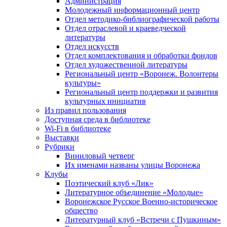
Администрация
Молодежный информационный центр
Отдел методико-библиографической работы
Отдел отраслевой и краеведческой
литературы
Отдел искусств
Отдел комплектования и обработки фондов
Отдел художественной литературы
Региональный центр «Воронеж. Волонтеры
культуры»
Региональный центр поддержки и развития
культурных инициатив
Из правил пользования
Доступная среда в библиотеке
Wi-Fi в библиотеке
Выставки
Рубрики
Виниловый четверг
Их именами названы улицы Воронежа
Клубы
Поэтический клуб «Лик»
Литературное объединение «Молодые»
Воронежское Русское Военно-историческое
общество
Литературный клуб «Встречи с Пушкиным»