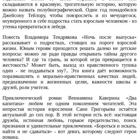
складываются в красивую, трогательную историю, которую
можно назвать полубиографической. Один год понадобился
Джейсону Тейлору, чтобы повзрослеть и из мечущегося,
неуверенного в себе подростка стать взрослым человеком - из
утенка превратиться в лебедя.
Повесть Владимира Тендрякова «Ночь после выпуска»
рассказывает о подростках, стоящих на пороге взрослой
жизни. Юным героям приходится решать далеко не детские
вопросы: можно ли ради правды открывать тайны другого
человека? И где та грань, за которой игра превращается в
жестокость? Может быть, выход из нравственного тупика
один - не поддаваться злу?.. Эта книга даёт возможность
поразмышлять о морально-нравственных качествах людей,
предназначении и жизненных целях, важности школы и
друзей, роли учителя.
Приключенческий роман Вениамина Каверина «Два
капитана» любим не одним поколением читателей. Эта
непростая история взросления Сани Григорьева остаётся
актуальной до сих пор. В этой истории есть всё: настоящая
дружба, истинная любовь, горькое предательство, поиск
признания и удивительные приключения. «Бороться и искать,
найти и не сдаваться» - вот девиз, которому следуют герои
романа.