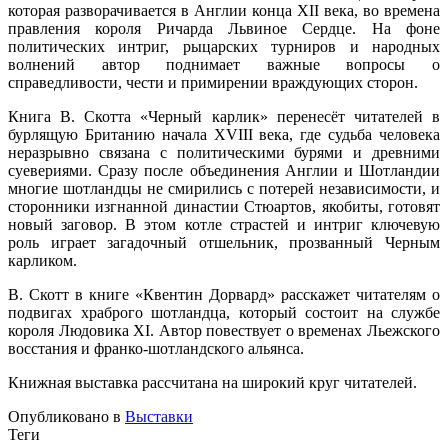
которая разворачивается в Англии конца XII века, во времена
правления короля Ричарда Львиное Сердце. На фоне
политических интриг, рыцарских турниров и народных
волнений автор поднимает важные вопросы о
справедливости, чести и примирении враждующих сторон.
Книга В. Скотта «Черный карлик» перенесёт читателей в
бурлящую Британию начала XVIII века, где судьба человека
неразрывно связана с политическими бурями и древними
суевериями. Сразу после объединения Англии и Шотландии
многие шотландцы не смирились с потерей независимости, и
сторонники изгнанной династии Стюартов, якобиты, готовят
новый заговор. В этом котле страстей и интриг ключевую
роль играет загадочный отшельник, прозванный Черным
карликом.
В. Скотт в книге «Квентин Дорвард» расскажет читателям о
подвигах храброго шотландца, который состоит на службе
короля Людовика XI. Автор повествует о временах Льежского
восстания и франко-шотландского альянса.
Книжная выставка рассчитана на широкий круг читателей.
Опубликовано в
Выставки
Теги