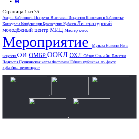
Страница 1 из 35
Акции
Встречи
Выставки
Библионочь
Искусство
Кинотеатр в библиотеке
Литературный
Конкурсы
Конференции
Краеведение
Кубанев
молодёжный центр
МИЦ
Мастер класс
Мероприятие
Музыка
Новости
Ночь
ООКЛ
ОИ
ОМБР
ОХЛ
Онлайн
искусств
Обзор
Памятки
Пушкинская карта
Подкасты
Фестивали
Юбилеи
кубанёвка_по_факту
кубанёвка_рекомендует