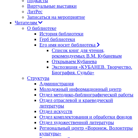
Подкасты
Виртуальные выставки
ЛитРес
Записаться на мероприятие
Читателям
О библиотеке
История библиотеки
Герб библиотеки
Его имя носит библиотека
Список книг для чтения,
рекомендуемых В.М. Кубаневым
Открываем Кубанева
Экспозиция «КУБАНЕВ. Творчество.
Биография. Судьба»
Структура
Администрация
Молодежный информационный центр
Отдел методико-библиографической работы
Отдел отраслевой и краеведческой
литературы
Отдел искусств
Отдел комплектования и обработки фондов
Отдел художественной литературы
Региональный центр «Воронеж. Волонтеры
культуры»