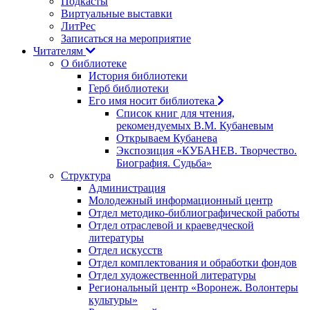
Подкасты
Виртуальные выставки
ЛитРес
Записаться на мероприятие
Читателям
О библиотеке
История библиотеки
Герб библиотеки
Его имя носит библиотека
Список книг для чтения,
рекомендуемых В.М. Кубаневым
Открываем Кубанева
Экспозиция «КУБАНЕВ. Творчество.
Биография. Судьба»
Структура
Администрация
Молодежный информационный центр
Отдел методико-библиографической работы
Отдел отраслевой и краеведческой
литературы
Отдел искусств
Отдел комплектования и обработки фондов
Отдел художественной литературы
Региональный центр «Воронеж. Волонтеры
культуры»