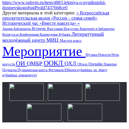
https://www.oubvrn.ru/item/4883-lektsiya-o-pyatiknizhii-
dostoevskogo#sigProId7437668ce0
Другие материалы в этой категории:
« Всероссийская
просветительская акция «Россия – семья семей»
Исторический час «Вместе навсегда» »
Акции
Встречи
Выставки
Библионочь
Искусство
Кинотеатр в библиотеке
Литературный
Конкурсы
Конференции
Краеведение
Кубанев
молодёжный центр
МИЦ
Мастер класс
Мероприятие
Музыка
Новости
Ночь
ООКЛ
ОИ
ОМБР
ОХЛ
Онлайн
искусств
Обзор
Памятки
Пушкинская карта
Подкасты
Фестивали
Юбилеи
кубанёвка_по_факту
кубанёвка_рекомендует