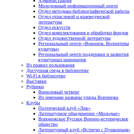
Администрация
Молодежный информационный центр
Отдел методико-библиографической работы
Отдел отраслевой и краеведческой
литературы
Отдел искусств
Отдел комплектования и обработки фондов
Отдел художественной литературы
Региональный центр «Воронеж. Волонтеры
культуры»
Региональный центр поддержки и развития
культурных инициатив
Из правил пользования
Доступная среда в библиотеке
Wi-Fi в библиотеке
Выставки
Рубрики
Виниловый четверг
Их именами названы улицы Воронежа
Клубы
Поэтический клуб «Лик»
Литературное объединение «Молодые»
Воронежское Русское Военно-историческое
общество
Литературный клуб «Встречи с Пушкиным»