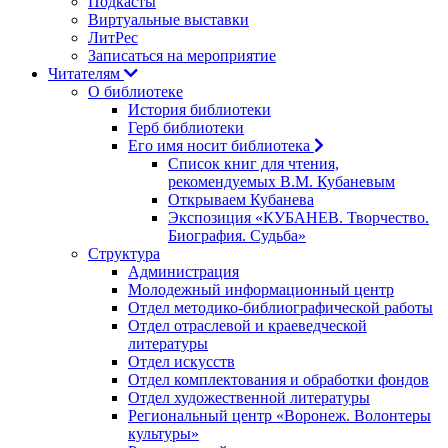
Подкасты
Виртуальные выставки
ЛитРес
Записаться на мероприятие
Читателям
О библиотеке
История библиотеки
Герб библиотеки
Его имя носит библиотека
Список книг для чтения,
рекомендуемых В.М. Кубаневым
Открываем Кубанева
Экспозиция «КУБАНЕВ. Творчество.
Биография. Судьба»
Структура
Администрация
Молодежный информационный центр
Отдел методико-библиографической работы
Отдел отраслевой и краеведческой
литературы
Отдел искусств
Отдел комплектования и обработки фондов
Отдел художественной литературы
Региональный центр «Воронеж. Волонтеры
культуры»