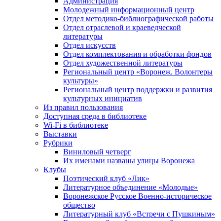
Администрация
Молодежный информационный центр
Отдел методико-библиографической работы
Отдел отраслевой и краеведческой
литературы
Отдел искусств
Отдел комплектования и обработки фондов
Отдел художественной литературы
Региональный центр «Воронеж. Волонтеры
культуры»
Региональный центр поддержки и развития
культурных инициатив
Из правил пользования
Доступная среда в библиотеке
Wi-Fi в библиотеке
Выставки
Рубрики
Виниловый четверг
Их именами названы улицы Воронежа
Клубы
Поэтический клуб «Лик»
Литературное объединение «Молодые»
Воронежское Русское Военно-историческое
общество
Литературный клуб «Встречи с Пушкиным»