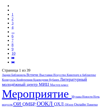
1
2
3
4
...
6
7
8
9
10
Страница 1 из 39
Акции
Встречи
Выставки
Библионочь
Искусство
Кинотеатр в библиотеке
Литературный
Конкурсы
Конференции
Краеведение
Кубанев
молодёжный центр
МИЦ
Мастер класс
Мероприятие
Музыка
Новости
Ночь
ООКЛ
ОИ
ОМБР
ОХЛ
Онлайн
искусств
Обзор
Памятки