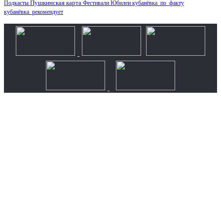
Пушкинская карта
Подкасты
Фестивали
Юбилеи
кубанёвка_по_факту
кубанёвка_рекомендует