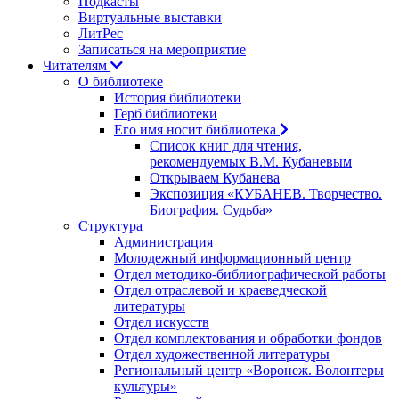
Подкасты
Виртуальные выставки
ЛитРес
Записаться на мероприятие
Читателям
О библиотеке
История библиотеки
Герб библиотеки
Его имя носит библиотека
Список книг для чтения,
рекомендуемых В.М. Кубаневым
Открываем Кубанева
Экспозиция «КУБАНЕВ. Творчество.
Биография. Судьба»
Структура
Администрация
Молодежный информационный центр
Отдел методико-библиографической работы
Отдел отраслевой и краеведческой
литературы
Отдел искусств
Отдел комплектования и обработки фондов
Отдел художественной литературы
Региональный центр «Воронеж. Волонтеры
культуры»