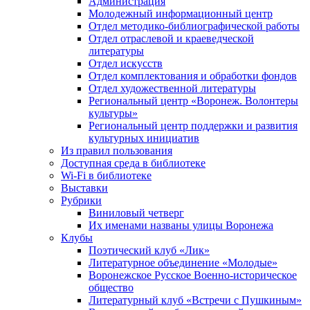
Администрация
Молодежный информационный центр
Отдел методико-библиографической работы
Отдел отраслевой и краеведческой
литературы
Отдел искусств
Отдел комплектования и обработки фондов
Отдел художественной литературы
Региональный центр «Воронеж. Волонтеры
культуры»
Региональный центр поддержки и развития
культурных инициатив
Из правил пользования
Доступная среда в библиотеке
Wi-Fi в библиотеке
Выставки
Рубрики
Виниловый четверг
Их именами названы улицы Воронежа
Клубы
Поэтический клуб «Лик»
Литературное объединение «Молодые»
Воронежское Русское Военно-историческое
общество
Литературный клуб «Встречи с Пушкиным»