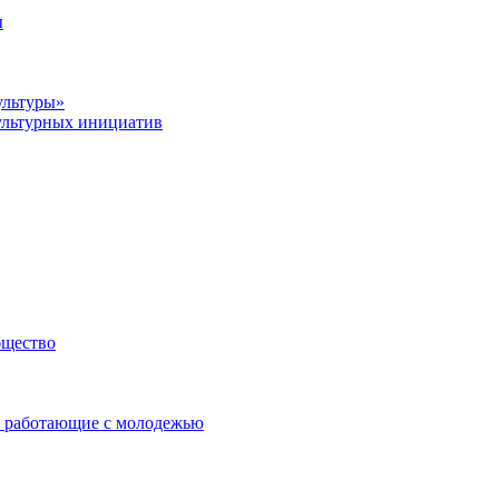
ы
ультуры»
ультурных инициатив
бщество
 работающие с молодежью