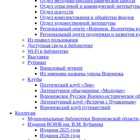
Отдел методико-библиографической работы
Отдел отраслевой и краеведческой литератур
Отдел искусств
Отдел комплектования и обработки фондов
Отдел художественной литературы
Региональный центр «Воронеж. Волонтеры к
Региональный центр поддержки и развития к
Из правил пользования
Доступная среда в библиотеке
Wi-Fi в библиотеке
Выставки
Рубрики
Виниловый четверг
Их именами названы улицы Воронежа
Клубы
Поэтический клуб «Лик»
Литературное объединение «Молодые»
Воронежское Русское Военно-историческое о
Литературный клуб «Встречи с Пушкиным»
Воронежский клуб путешествий
Коллегам
Муниципальные библиотеки Воронежской области,
Издания ВОЮБ им. В.М. Кубанева
Издания 2025 года
Издания 2026 года