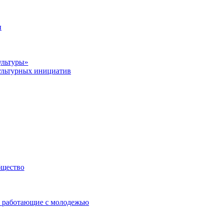
ы
ультуры»
ультурных инициатив
бщество
 работающие с молодежью