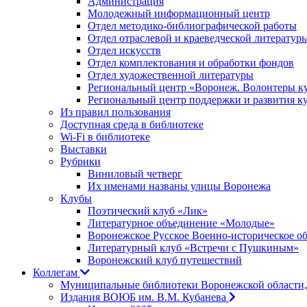
Администрация
Молодежный информационный центр
Отдел методико-библиографической работы
Отдел отраслевой и краеведческой литератур
Отдел искусств
Отдел комплектования и обработки фондов
Отдел художественной литературы
Региональный центр «Воронеж. Волонтеры к
Региональный центр поддержки и развития к
Из правил пользования
Доступная среда в библиотеке
Wi-Fi в библиотеке
Выставки
Рубрики
Виниловый четверг
Их именами названы улицы Воронежа
Клубы
Поэтический клуб «Лик»
Литературное объединение «Молодые»
Воронежское Русское Военно-историческое о
Литературный клуб «Встречи с Пушкиным»
Воронежский клуб путешествий
Коллегам
Муниципальные библиотеки Воронежской области,
Издания ВОЮБ им. В.М. Кубанева