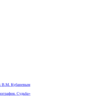
х В.М. Кубаневым
ография. Судьба»