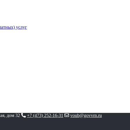
атных) услуг
ая, дом 32
+7 (473) 252-16-31
voub@govvrn.ru