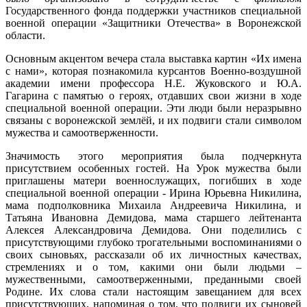
Государственного фонда поддержки участников специальной
военной операции «Защитники Отечества» в Воронежской
области.
Основным акцентом вечера стала выставка картин «Их имена
с нами», которая познакомила курсантов Военно-воздушной
академии имени профессора Н.Е. Жуковского и Ю.А.
Гагарина с памятью о героях, отдавших свои жизни в ходе
специальной военной операции. Эти люди были неразрывно
связаны с воронежской землёй, и их подвиги стали символом
мужества и самоотверженности.
Значимость этого мероприятия была подчеркнута
присутствием особенных гостей. На Урок мужества были
приглашены матери военнослужащих, погибших в ходе
специальной военной операции - Ирина Юрьевна Никилина,
мама подполковника Михаила Андреевича Никилина, и
Татьяна Ивановна Демидова, мама старшего лейтенанта
Алексея Александровича Демидова. Они поделились с
присутствующими глубоко трогательными воспоминаниями о
своих сыновьях, рассказали об их личностных качествах,
стремлениях и о том, какими они были людьми –
мужественными, самоотверженными, преданными своей
Родине. Их слова стали настоящим завещанием для всех
присутствующих, напоминая о том, что подвиги их сыновей