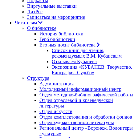
Подкасты
Виртуальные выставки
ЛитРес
Записаться на мероприятие
Читателям
О библиотеке
История библиотеки
Герб библиотеки
Его имя носит библиотека
Список книг для чтения,
рекомендуемых В.М. Кубаневым
Открываем Кубанева
Экспозиция «КУБАНЕВ. Творчество.
Биография. Судьба»
Структура
Администрация
Молодежный информационный центр
Отдел методико-библиографической работы
Отдел отраслевой и краеведческой
литературы
Отдел искусств
Отдел комплектования и обработки фондов
Отдел художественной литературы
Региональный центр «Воронеж. Волонтеры
культуры»