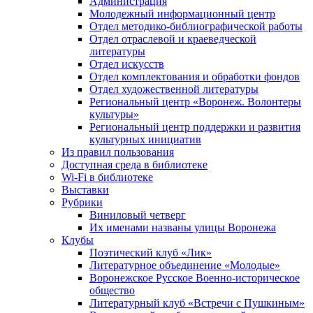
Администрация
Молодежный информационный центр
Отдел методико-библиографической работы
Отдел отраслевой и краеведческой
литературы
Отдел искусств
Отдел комплектования и обработки фондов
Отдел художественной литературы
Региональный центр «Воронеж. Волонтеры
культуры»
Региональный центр поддержки и развития
культурных инициатив
Из правил пользования
Доступная среда в библиотеке
Wi-Fi в библиотеке
Выставки
Рубрики
Виниловый четверг
Их именами названы улицы Воронежа
Клубы
Поэтический клуб «Лик»
Литературное объединение «Молодые»
Воронежское Русское Военно-историческое
общество
Литературный клуб «Встречи с Пушкиным»