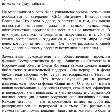
никогда не будут забыты.
На мероприятии у всех была уникальная возможность лично
пообщаться с ветераном СВО Виталием Викторовичем
Волковым. Его слова о долге, о братстве, о том, как важно
оставаться человеком даже в самых немыслимых
обстоятельствах, произвели на всех сильное впечатление. В
них чувствовалась неподдельная искренность и глубокий
смысл, заставляющий задуматься о хрупкости мира и той
цене, которую за него платят. Он также рассказал о своей
маме, добавив к своему рассказу нотку личной теплоты.
Заместитель руководителя по общественным проектам
филиала Государственного фонда «Защитники Отечества» в
Воронежской области Олеся Юрьевна Быкова сделала нашей
библиотеке замечательный подарок. Она передана в фонд
библиотеки сборник «Нет уз святее товарищества. Истории
участников СВО». Это вторая публикация в рамках
издательского проекта фонда «Защитники Отечества», в него
вошли воспоминания и рассказы солдат, сержантов, офицеров
и военкоров, участвовавших и участвующих в специальной
военной операции, а также родственников погибших воинов.
Каждая история – это откровенный взгляд на события,
развернувшиеся на передовой и в тылу. Это рассказы о
мужестве, самопожертвовании, братстве и, конечно, о боли и