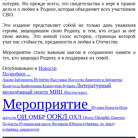
потерях. Но прежде всего, это свидетельства о вере в правое
дело и о любви к Родине, которая объединяет всех участников
СВО.
Это издание представляет собой не только дань уважения
героям, защищавшим свою Родину, и тем, кто отдал за неё
свою жизнь. Это живой голос истории, страницы которой
учат нас стойкости, преданности и любви к Отечеству.
Мероприятие стало важным шагом в сохранении памяти о
тех, кто защищал Родину, и в поддержке их семей.
Опубликовано в
Новости
Подробнее ...
Акции
Встречи
Выставки
Библионочь
Искусство
Кинотеатр в библиотеке
Литературный
Конкурсы
Конференции
Краеведение
Кубанев
молодёжный центр
МИЦ
Мастер класс
Мероприятие
Музыка
Новости
Ночь
ООКЛ
ОИ
ОМБР
ОХЛ
Онлайн
искусств
Обзор
Памятки
Пушкинская карта
Подкасты
Фестивали
Юбилеи
кубанёвка_по_факту
кубанёвка_рекомендует