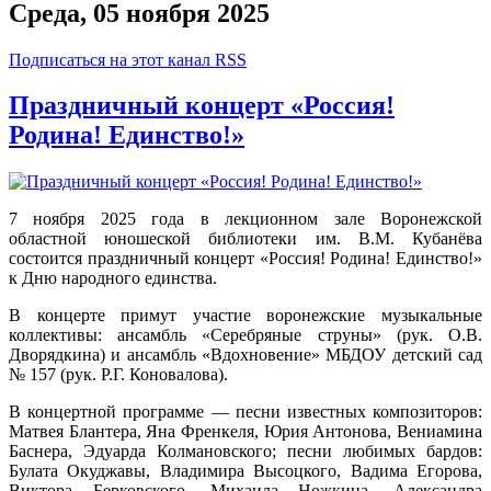
Среда, 05 ноября 2025
Подписаться на этот канал RSS
Праздничный концерт «Россия!
Родина! Единство!»
7 ноября 2025 года в лекционном зале Воронежской
областной юношеской библиотеки им. В.М. Кубанёва
состоится праздничный концерт «Россия! Родина! Единство!»
к Дню народного единства.
В концерте примут участие воронежские музыкальные
коллективы: ансамбль «Серебряные струны» (рук. О.В.
Дворядкина) и ансамбль «Вдохновение» МБДОУ детский сад
№ 157 (рук. Р.Г. Коновалова).
В концертной программе — песни известных композиторов:
Матвея Блантера, Яна Френкеля, Юрия Антонова, Вениамина
Баснера, Эдуарда Колмановского; песни любимых бардов:
Булата Окуджавы, Владимира Высоцкого, Вадима Егорова,
Виктора Берковского, Михаила Ножкина, Александра