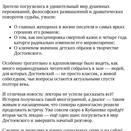
Зрители погрузились в удивительный мир душевных
переживаний, философских размышлений и драматических
поворотов судьбы, узнали:
О главных женщинах в жизни писателя и самых ярких
героинях его романов;
О том, как инсценировка смертной казни и четыре года
каторги радикально изменили его мировоззрение;
О ключевом значении детских образов в творчестве
Достоевского.
Особенно трогательно и вдохновляюще было видеть, как
много неравнодушных читателей собралось в зале — людей,
для которых Достоевский — не просто классик, а живой
собеседник, чьи вопросы остаются актуальными спустя
полтора века.
И отличная новость: лекторы не успели рассказать всё!
История получилась такой многогранной, а диалог — таким
живым и насыщенным, что спикеры единогласно решили
продолжить встречу. Уже совсем скоро в Кубаневке пройдёт
вторая часть лекции — ещё один шанс погрузиться в мир
Достоевского и завершить начатый разговор.
Следите за анонсами в наших социальных сетях и на сайте!