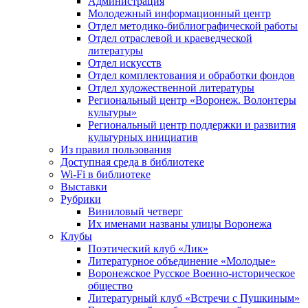
Администрация
Молодежный информационный центр
Отдел методико-библиографической работы
Отдел отраслевой и краеведческой
литературы
Отдел искусств
Отдел комплектования и обработки фондов
Отдел художественной литературы
Региональный центр «Воронеж. Волонтеры
культуры»
Региональный центр поддержки и развития
культурных инициатив
Из правил пользования
Доступная среда в библиотеке
Wi-Fi в библиотеке
Выставки
Рубрики
Виниловый четверг
Их именами названы улицы Воронежа
Клубы
Поэтический клуб «Лик»
Литературное объединение «Молодые»
Воронежское Русское Военно-историческое
общество
Литературный клуб «Встречи с Пушкиным»