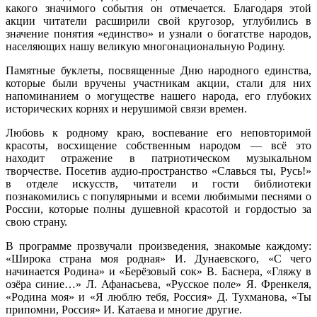
какого значимого события он отмечается. Благодаря этой
акции читатели расширили свой кругозор, углубились в
значение понятия «единство» и узнали о богатстве народов,
населяющих нашу великую многонациональную Родину.
Памятные буклеты, посвященные Дню народного единства,
которые были вручены участникам акции, стали для них
напоминанием о могуществе нашего народа, его глубоких
исторических корнях и нерушимой связи времен.
Любовь к родному краю, воспевание его неповторимой
красоты, восхищение собственным народом — всё это
находит отражение в патриотическом музыкальном
творчестве. Посетив аудио-пространство «Славься ты, Русь!»
в отделе искусств, читатели и гости библиотеки
познакомились с популярными и всеми любимыми песнями о
России, которые полны душевной красотой и гордостью за
свою страну.
В программе прозвучали произведения, знакомые каждому:
«Широка страна моя родная» И. Дунаевского, «С чего
начинается Родина» и «Берёзовый сок» В. Баснера, «Гляжу в
озёра синие…» Л. Афанасьева, «Русское поле» Я. Френкеля,
«Родина моя» и «Я люблю тебя, Россия» Д. Тухманова, «Ты
припомни, Россия» И. Катаева и многие другие.