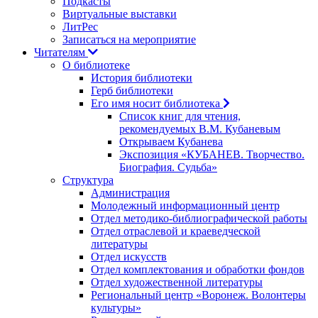
Подкасты
Виртуальные выставки
ЛитРес
Записаться на мероприятие
Читателям
О библиотеке
История библиотеки
Герб библиотеки
Его имя носит библиотека
Список книг для чтения,
рекомендуемых В.М. Кубаневым
Открываем Кубанева
Экспозиция «КУБАНЕВ. Творчество.
Биография. Судьба»
Структура
Администрация
Молодежный информационный центр
Отдел методико-библиографической работы
Отдел отраслевой и краеведческой
литературы
Отдел искусств
Отдел комплектования и обработки фондов
Отдел художественной литературы
Региональный центр «Воронеж. Волонтеры
культуры»