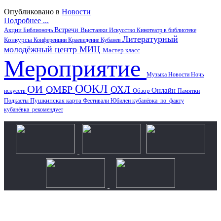
Опубликовано в
Новости
Подробнее ...
Акции
Встречи
Выставки
Библионочь
Искусство
Кинотеатр в библиотеке
Литературный
Конкурсы
Конференции
Краеведение
Кубанев
молодёжный центр
МИЦ
Мастер класс
Мероприятие
Музыка
Новости
Ночь
ООКЛ
ОИ
ОМБР
ОХЛ
Онлайн
искусств
Обзор
Памятки
Пушкинская карта
Подкасты
Фестивали
Юбилеи
кубанёвка_по_факту
кубанёвка_рекомендует